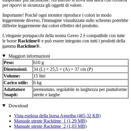
per riporvi in sicurezza gli oggetti di valore.
Importante! Poiché ogni monitor riproduce i colori in modo
leggermente diverso, l'immagine visualizzata sullo schermo potrebbe
differire leggermente dai colori effettivi del prodotto.
L'elegante portapacchi della nostra Geero 2 è compatibile con tutte
le borse
Racktime®
e può essere integrato con tutti i prodotti della
gamma
Racktime®
.
Maggiori informazioni
Peso:
610 g
Dimensioni:
34 (L) × 25,5 × (A) × 37 cm (P)
Volume:
15 litri
Carico utile:
6 kg
Adattatore
premontato, regolabile in larghezza per piattaforme
Snapit:
strette e larghe
Download
Vista esplosa della borsa Agnetha
(465,32 KB)
Manuale utente Racktime_1
(1,29 MB)
Manuale utente Racktime_2
(1,03 MB)