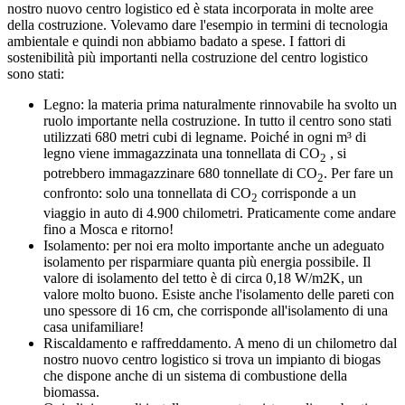
nostro nuovo centro logistico ed è stata incorporata in molte aree
della costruzione. Volevamo dare l'esempio in termini di tecnologia
ambientale e quindi non abbiamo badato a spese. I fattori di
sostenibilità più importanti nella costruzione del centro logistico
sono stati:
Legno: la materia prima naturalmente rinnovabile ha svolto un
ruolo importante nella costruzione. In tutto il centro sono stati
utilizzati 680 metri cubi di legname. Poiché in ogni m³ di
legno viene immagazzinata una tonnellata di CO
, si
2
potrebbero immagazzinare 680 tonnellate di CO
. Per fare un
2
confronto: solo una tonnellata di CO
corrisponde a un
2
viaggio in auto di 4.900 chilometri. Praticamente come andare
fino a Mosca e ritorno!
Isolamento: per noi era molto importante anche un adeguato
isolamento per risparmiare quanta più energia possibile. Il
valore di isolamento del tetto è di circa 0,18 W/m2K, un
valore molto buono. Esiste anche l'isolamento delle pareti con
uno spessore di 16 cm, che corrisponde all'isolamento di una
casa unifamiliare!
Riscaldamento e raffreddamento. A meno di un chilometro dal
nostro nuovo centro logistico si trova un impianto di biogas
che dispone anche di un sistema di combustione della
biomassa.