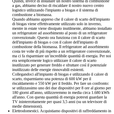
Quindi, invece di installare un nostro sistema di combustione
a gas, abbiamo deciso di riscaldare il nostro nuovo centro
logistico utilizzando l'impianto a biogas e il sistema di
combustione a biomassa.
Quando abbiamo appreso che il calore di scarto dell'impianto
di biogas viene effettivamente utilizzato solo in inverno,
mentre in estate viene dissipato inutilmente, abbiamo installato
un refrigeratore ad assorbimento al posto di un refrigeratore
convenzionale. Questo ora funziona con il calore di scarto
dell'impianto di biogas o con il calore dell'impianto di
combustione della biomassa. Il refrigeratore ad assorbimento
costa tre volte di più rispetto a un refrigeratore convenzionale,
ma ci fa risparmiare un’incredibile quantità di energia. Per noi
era semplicemente logico utilizzare il calore di scarto
inutilizzato per generare freddo e sfruttare così il potenziale
inutilizzato delle energie rinnovabili esistenti.
Collegandoci all'impianto di biogas e utilizzando il calore di
scarto, risparmiamo una potenza di 600 kW per il
riscaldamento e 550 kW per il freddo. Per fare un confronto:
se utilizzassimo uno dei due dispositivi per 8 ore al giorno per
180 giorni all'anno, utilizzeremmo in media circa 1.680 kWh
all'anno. Con questa quantità di energia potresti guardare la
TV ininterrottamente per quasi 3,5 anni (su un televisore di
medie dimensioni).
Elettrodomestici. Acquistiamo dispositivi di raffreddamento in