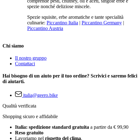
comprende pesti, chutney, oli e aceti, singole erbe e
spezie nonché deliziose miscele.
Spezie squisite, erbe aromatiche e tante specialità
culinarie:
Piccantino Italia
|
Piccantino Germany
|
Piccantino Austria
Chi siamo
Il nostro gruppo
Contattaci
Hai bisogno di un aiuto per il tuo ordine? Scrivici e saremo felici
di aiutarti.
italia@geero.bike
Qualità verificata
Shopping sicuro e affidabile
Italia: spedizione standard gratuita
a partire da € 99,90
Reso gratuito
Lavoriamo nel
rispetto del clima
.