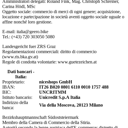
Amministratori delegati: Roland Fink, Mag. Christoph Schreiner,
Carina Hödl, MSc
Oggetto sociale: commercio di merci di ogni genere; acquisizione,
locazione e partecipazione in società aventi oggetto sociale uguale o
affine nonché loro gestione.
E-mail: italia@geero.bike
Tel.: (+43) 720 303050 5080
Landesgericht fuer ZRS Graz
Regolamentazioni commerciali: diritto di commercio
(www.ris.bka.gv.at)
Regole di condotta volontarie: www.guetezeichen.at
Dati bancari -
Italia:
Proprietario:
niceshops GmbH
IBAN:
IT26 B020 0801 6110 0010 1757 488
BIC:
UNCRITMM
Istituto bancario:
Unicredit S.p.A Italia
Indirizzo della
Via della Moscova, 20123 Milano
banca:
Bezirkshauptmannschaft Südoststeiermark
Membro della Camera di Commercio della Stiria.
Autorità secondo la legge austriaca dell'E-commerce: distretto di