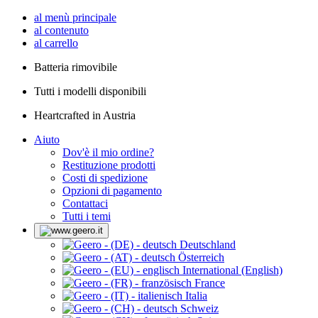
al menù principale
al contenuto
al carrello
Batteria rimovibile
Tutti i modelli disponibili
Heartcrafted in Austria
Aiuto
Dov'è il mio ordine?
Restituzione prodotti
Costi di spedizione
Opzioni di pagamento
Contattaci
Tutti i temi
Deutschland
Österreich
International (English)
France
Italia
Schweiz