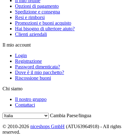
Il mio ordine
Opzioni di pagamento
Spedizione e consegna
Resi e rimborsi
Promozioni e buoni acquisto
Hai bisogno di ulteriore aiuto?
Clienti aziendali
Il mio account
Login
Registrazione
Password dimenticata?
Dove è il mio pacchetto?
Riscossione buoni
Chi siamo
Il nostro gruppo
Contattaci
Cambia Paese/lingua
© 2010-2026
niceshops GmbH
(ATU63964918) - All rights
reserved.