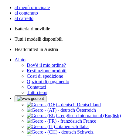
al menù principale
al contenuto
al carrello
Batteria rimovibile
Tutti i modelli disponibili
Heartcrafted in Austria
Aiuto
Dov'è il mio ordine?
Restituzione prodotti
Costi di spedizione
Opzioni di pagamento
Contattaci
Tutti i temi
Deutschland
Österreich
International (English)
France
Italia
Schweiz