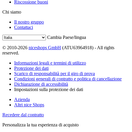
Riscossione buoni
Chi siamo
Il nostro gruppo
Contattaci
Cambia Paese/lingua
© 2010-2026
niceshops GmbH
(ATU63964918) - All rights
reserved.
Informazioni legali e termini di utilizzo
Protezione dei dati
Scarico di responsabilità per il giro di prova
Condizioni generali di contratto e politica di cancellazione
Dichiarazione di accessibilità
Impostazioni sulla protezione dei dati
Azienda
Altri nice Shops
Recedere dal contratto
Personalizza la tua esperienza di acquisto