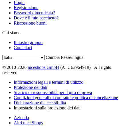
Login
Registrazione
Password dimenticata?
Dove è il mio pacchetto?
Riscossione buoni
Chi siamo
Il nostro gruppo
Contattaci
Cambia Paese/lingua
© 2010-2026
niceshops GmbH
(ATU63964918) - All rights
reserved.
Informazioni legali e termini di utilizzo
Protezione dei dati
Scarico di responsabilità per il giro di prova
Condizioni generali di contratto e politica di cancellazione
Dichiarazione di accessibilità
Impostazioni sulla protezione dei dati
Azienda
Altri nice Shops