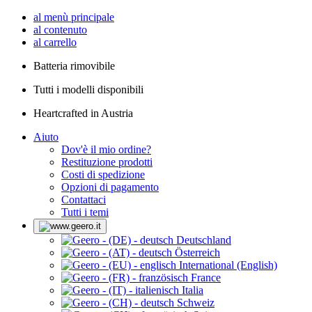
al menù principale
al contenuto
al carrello
Batteria rimovibile
Tutti i modelli disponibili
Heartcrafted in Austria
Aiuto
Dov'è il mio ordine?
Restituzione prodotti
Costi di spedizione
Opzioni di pagamento
Contattaci
Tutti i temi
Deutschland
Österreich
International (English)
France
Italia
Schweiz