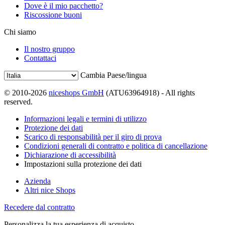
Dove è il mio pacchetto?
Riscossione buoni
Chi siamo
Il nostro gruppo
Contattaci
Cambia Paese/lingua
© 2010-2026
niceshops GmbH
(ATU63964918) - All rights
reserved.
Informazioni legali e termini di utilizzo
Protezione dei dati
Scarico di responsabilità per il giro di prova
Condizioni generali di contratto e politica di cancellazione
Dichiarazione di accessibilità
Impostazioni sulla protezione dei dati
Azienda
Altri nice Shops
Recedere dal contratto
Personalizza la tua esperienza di acquisto